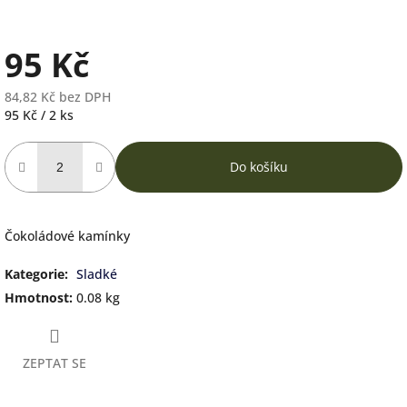
95 Kč
84,82 Kč bez DPH
Měrná
95 Kč / 2 ks
cena:
Do košíku
Čokoládové kamínky
Kategorie
:
Sladké
Hmotnost
:
0.08 kg
ZEPTAT SE