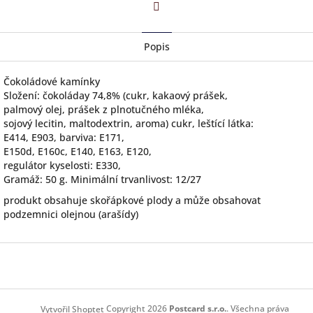
Facebook
Popis
Čokoládové kamínky
Složení: čokoláday 74,8% (cukr, kakaový prášek,
palmový olej, prášek z plnotučného mléka,
sojový lecitin, maltodextrin, aroma) cukr, leštící látka:
E414, E903, barviva: E171,
E150d, E160c, E140, E163, E120,
regulátor kyselosti: E330,
Gramáž: 50 g. Minimální trvanlivost: 12/27
produkt obsahuje skořápkové plody a může obsahovat
podzemnici olejnou (arašídy)
Z
á
p
a
t
Copyright 2026
Postcard s.r.o.
. Všechna práva
Vytvořil Shoptet