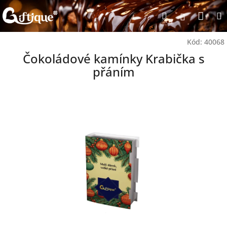
Přejít
Nák
Hledat
na
Přihlášen
obsah
koší
Kód:
40068
Čokoládové kamínky Krabička s
přáním