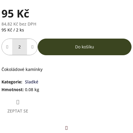
95 Kč
84,82 Kč bez DPH
Měrná
95 Kč / 2 ks
cena:
Do košíku
Čokoládové kamínky
Kategorie
:
Sladké
Hmotnost
:
0.08 kg
ZEPTAT SE