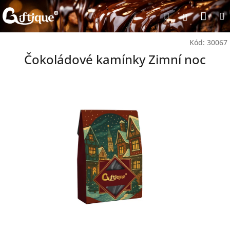
Přejít
Nák
Hledat
na
Přihlášen
obsah
koší
Kód:
30067
Čokoládové kamínky Zimní noc