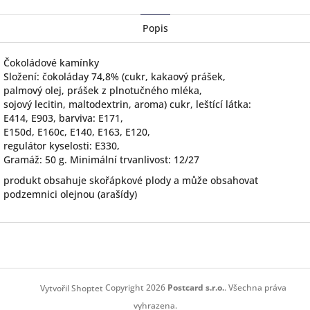
Facebook
Popis
Čokoládové kamínky
Složení: čokoláday 74,8% (cukr, kakaový prášek,
palmový olej, prášek z plnotučného mléka,
sojový lecitin, maltodextrin, aroma) cukr, leštící látka:
E414, E903, barviva: E171,
E150d, E160c, E140, E163, E120,
regulátor kyselosti: E330,
Gramáž: 50 g. Minimální trvanlivost: 12/27
produkt obsahuje skořápkové plody a může obsahovat
podzemnici olejnou (arašídy)
Z
á
p
a
t
Copyright 2026
Postcard s.r.o.
. Všechna práva
Vytvořil Shoptet
í
vyhrazena.