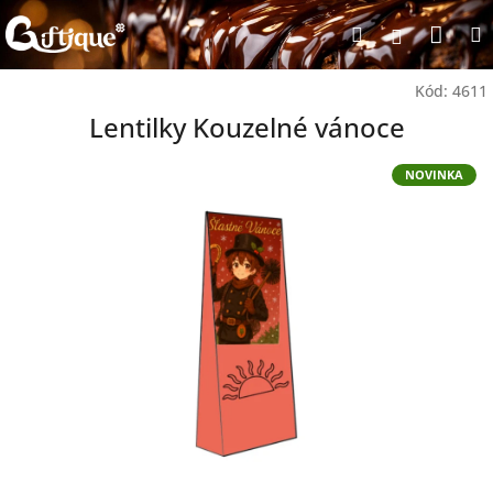
Přejít
Nák
Hledat
na
Přihlášen
obsah
koší
Kód:
4611
Lentilky Kouzelné vánoce
NOVINKA