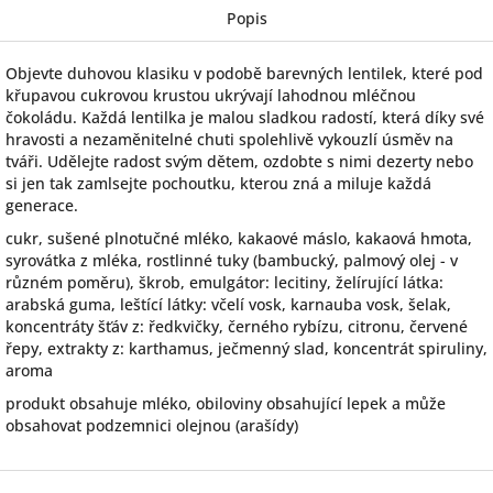
Popis
Objevte duhovou klasiku v podobě barevných lentilek, které pod
křupavou cukrovou krustou ukrývají lahodnou mléčnou
čokoládu. Každá lentilka je malou sladkou radostí, která díky své
hravosti a nezaměnitelné chuti spolehlivě vykouzlí úsměv na
tváři. Udělejte radost svým dětem, ozdobte s nimi dezerty nebo
si jen tak zamlsejte pochoutku, kterou zná a miluje každá
generace.
cukr, sušené plnotučné mléko, kakaové máslo, kakaová hmota,
syrovátka z mléka, rostlinné tuky (bambucký, palmový olej - v
různém poměru), škrob, emulgátor: lecitiny, želírující látka:
arabská guma, leštící látky: včelí vosk, karnauba vosk, šelak,
koncentráty šťáv z: ředkvičky, černého rybízu, citronu, červené
řepy, extrakty z: karthamus, ječmenný slad, koncentrát spiruliny,
aroma
produkt obsahuje mléko, obiloviny obsahující lepek a může
obsahovat podzemnici olejnou (arašídy)
Z