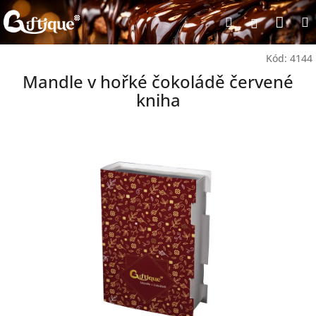
Přejít
Nák
Hledat
na
Přihlášen
obsah
koší
Kód:
4144
Mandle v hořké čokoládě červené
kniha