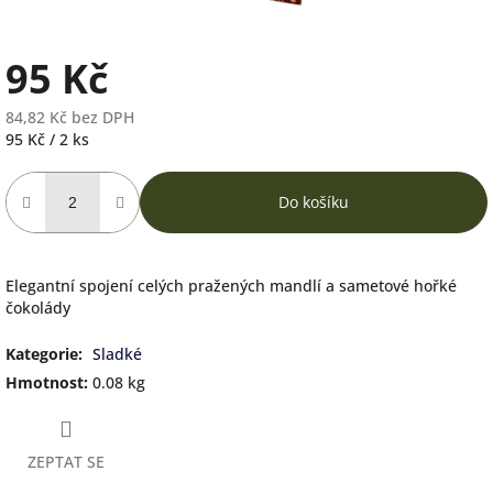
95 Kč
84,82 Kč bez DPH
Měrná
95 Kč / 2 ks
cena:
Do košíku
Elegantní spojení celých pražených mandlí a sametové hořké
čokolády
Kategorie
:
Sladké
Hmotnost
:
0.08 kg
ZEPTAT SE