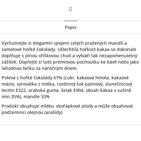
Facebook
Popis
Vychutnejte si elegantní spojení celých pražených mandlí a
sametové hořké čokolády. Ušlechtilá hořkost kakaa se dokonale
doplňuje s plnou oříškovou chutí a vytváří tak nezapomenutelný
zážitek. Dopřejte si tuto prémiovou pochoutku ke kávě nebo jako
lahodnou tečku za náročným dnem.
Poleva z hořké čokolády 67% (cukr, kakaová hmota, kakaové
máslo, syrovátka z mléka, rostlinný tuk palmový, slunečnicový
lecitin E322, arabská guma, šelak E904, obsah kakaa v sušině
min.35%), mandle 33%
Produkt obsahuje mléko, skořápkové plody a může obsahovat
podzemnici olejnou (arašídy)
Z
á