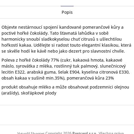
Facebook
Popis
Objevte nestárnoucí spojení kandované pomerančové kůry a
poctivé hořké čokolády. Tato šťavnatá lahůdka v sobě
harmonicky snoubí sladkokyselou chuť citrusů s ušlechtilou
hořkostí kakaa. Udělejte si radost touto elegantní klasikou, která
se skvěle hodí ke kávě nebo jako dezert pro slavnostní chvíle.
Poleva z hořké čokolády 77% (cukr, kakaová hmota, kakaové
máslo, syrovátka z mléka, rostlinný tuk palmový, slunečnicový
lecitin E322, arabská guma, šelak E904, kyselina citronová E330,
obsah kakaa v sušině min.35%), pomerančová kůra 23%
produkt obsahuje mléko a může obsahovat podzemnici olejnou
(arašídy), skořápkové plody
Z
á
p
a
Copyright 2026
Postcard s.r.o.
. Všechna práva
Vytvořil Shoptet