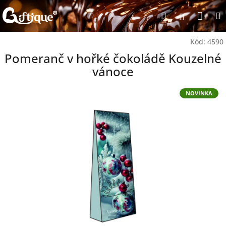
Přejít
Nák
Hledat
na
Přihlášen
obsah
koší
Kód:
4590
Pomeranč v hořké čokoládě Kouzelné
vánoce
NOVINKA