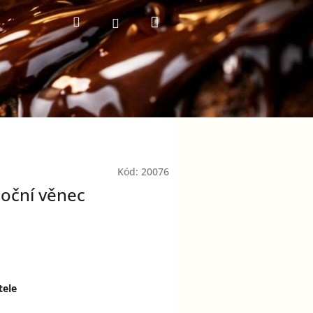
Nákupní
Hledat
Přihlášení
košík
Kód:
20076
oční věnec
tele