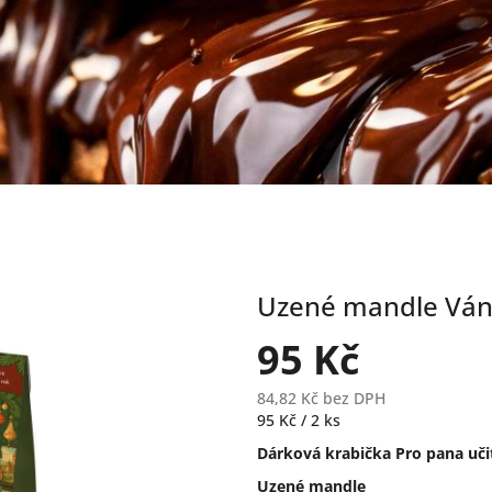
Uzené mandle Ván
95 Kč
84,82 Kč bez DPH
Měrná
95 Kč / 2 ks
cena:
Dárková krabička Pro pana uči
Uzené mandle